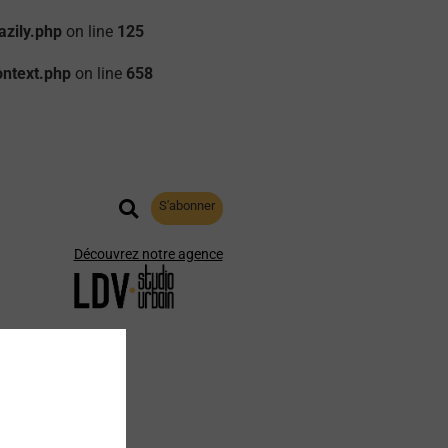
zily.php
on line
125
ontext.php
on line
658
S'abonner
Découvrez notre agence
aphie
Archives