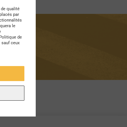
 de qualité
 placés par
ctionnalités
quera le
e
Politique de
s sauf ceux