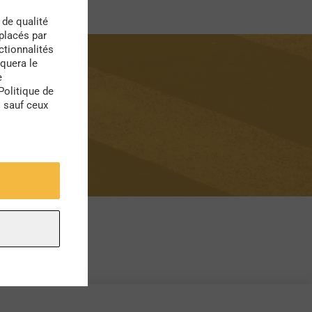
 de qualité
 placés par
ctionnalités
quera le
e
Politique de
s sauf ceux