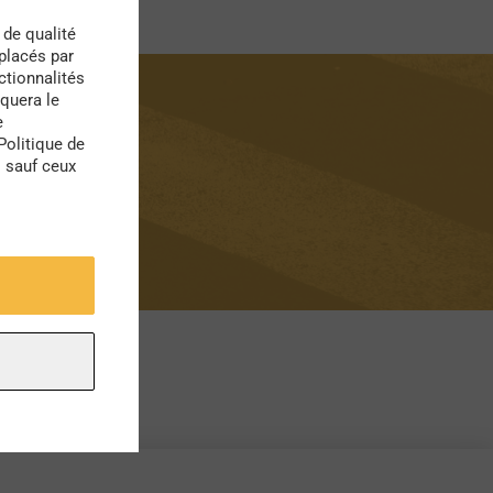
 de qualité
 placés par
ctionnalités
quera le
e
Politique de
s sauf ceux