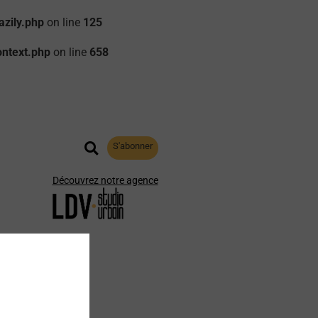
zily.php
on line
125
ontext.php
on line
658
S'abonner
Découvrez notre agence
aphie
Archives