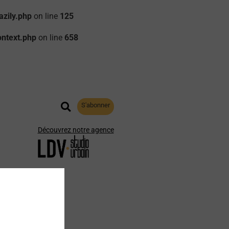
zily.php
on line
125
ontext.php
on line
658
S'abonner
Découvrez notre agence
aphie
Archives