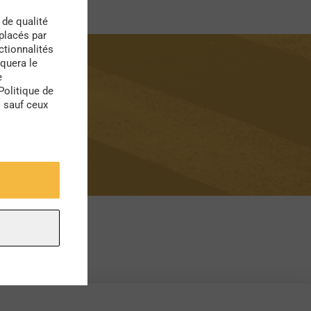
 de qualité
 placés par
ctionnalités
quera le
e
Politique de
s sauf ceux