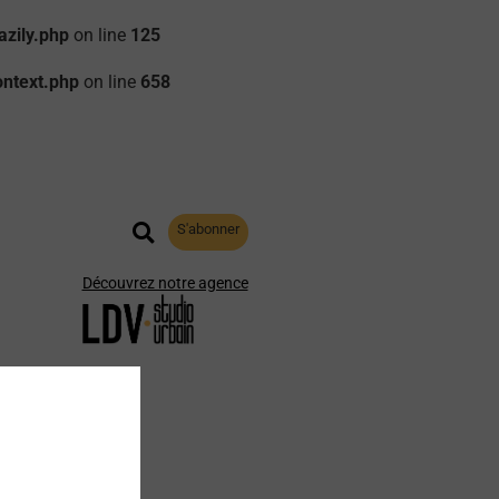
zily.php
on line
125
ontext.php
on line
658
S'abonner
Découvrez notre agence
aphie
Archives