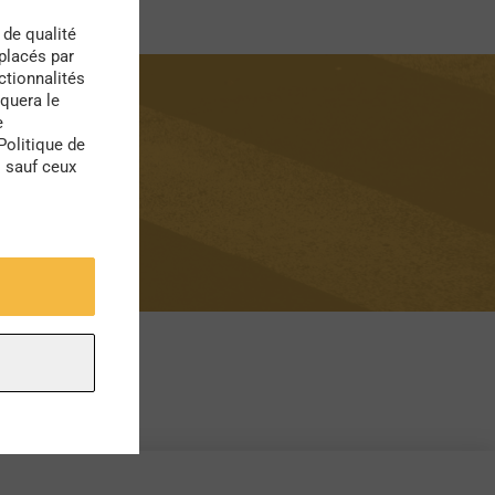
 de qualité
 placés par
ctionnalités
quera le
e
Politique de
s sauf ceux