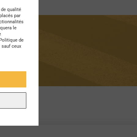
 de qualité
 placés par
ctionnalités
quera le
e
Politique de
s sauf ceux