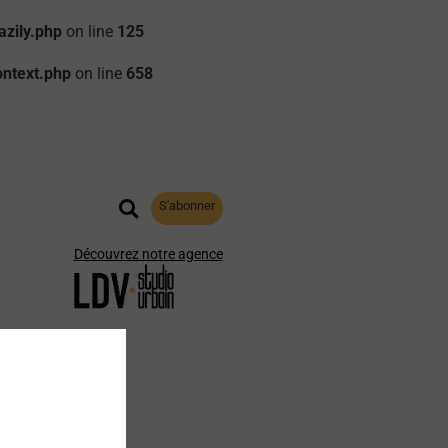
zily.php
on line
125
ontext.php
on line
658
S'abonner
Découvrez notre agence
aphie
Archives