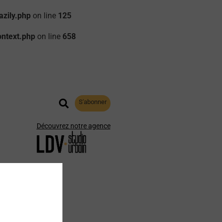
zily.php
on line
125
ontext.php
on line
658
S'abonner
Découvrez notre agence
aphie
Archives