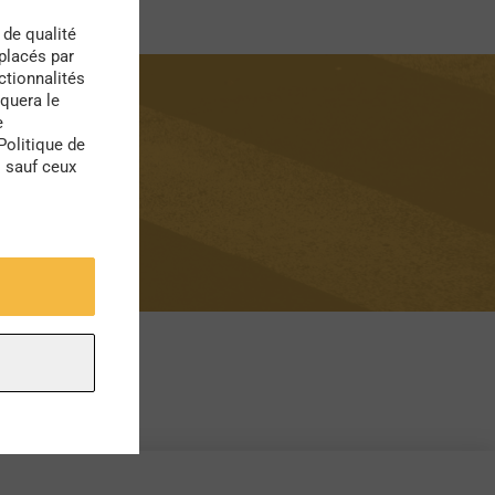
 de qualité
 placés par
ctionnalités
quera le
e
Politique de
s sauf ceux