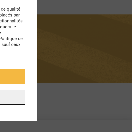
 de qualité
 placés par
ctionnalités
quera le
e
Politique de
s sauf ceux