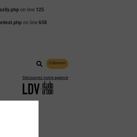
zily.php
on line
125
ontext.php
on line
658
S'abonner
Découvrez notre agence
aphie
Archives