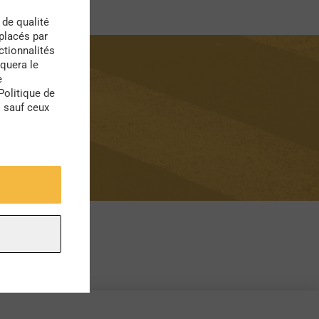
 de qualité
 placés par
ctionnalités
quera le
e
Politique de
s sauf ceux