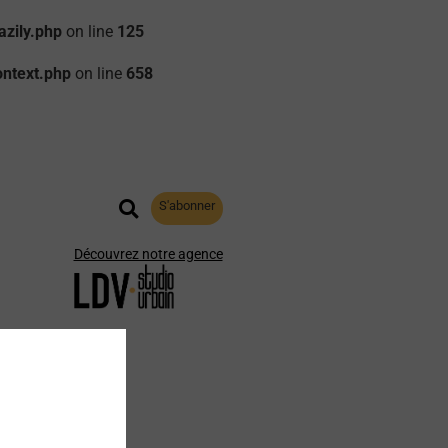
zily.php
on line
125
ontext.php
on line
658
S'abonner
Découvrez notre agence
aphie
Archives