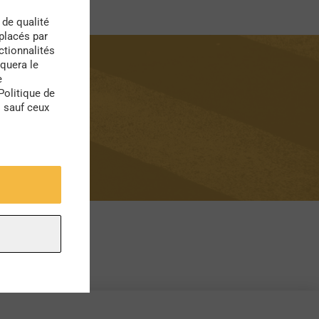
 de qualité
 placés par
ctionnalités
quera le
e
Politique de
s sauf ceux