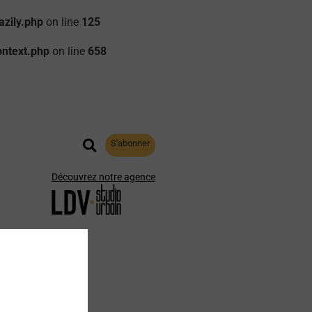
zily.php
on line
125
ontext.php
on line
658
S'abonner
Découvrez notre agence
aphie
Archives