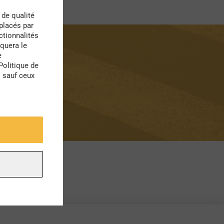
 de qualité
 placés par
ctionnalités
quera le
e
Politique de
s sauf ceux