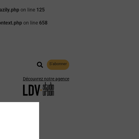
zily.php
on line
125
ontext.php
on line
658
S'abonner
Découvrez notre agence
aphie
Archives