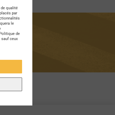
 de qualité
 placés par
ctionnalités
quera le
e
Politique de
s sauf ceux