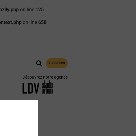
zily.php
on line
125
ontext.php
on line
658
S'abonner
Découvrez notre agence
aphie
Archives