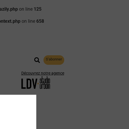
zily.php
on line
125
ontext.php
on line
658
S'abonner
Découvrez notre agence
aphie
Archives