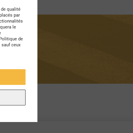
 de qualité
 placés par
ctionnalités
quera le
e
Politique de
s sauf ceux