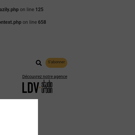
zily.php
on line
125
ontext.php
on line
658
S'abonner
Découvrez notre agence
aphie
Archives