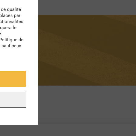
 de qualité
 placés par
ctionnalités
quera le
e
Politique de
s sauf ceux