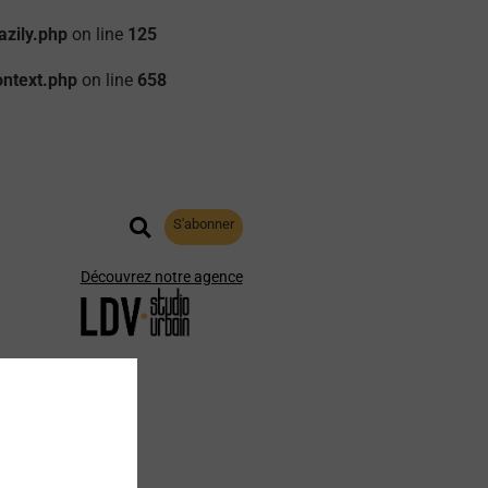
zily.php
on line
125
ontext.php
on line
658
S'abonner
Découvrez notre agence
aphie
Archives