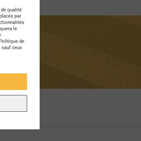
 de qualité
 placés par
ctionnalités
quera le
e
Politique de
s sauf ceux