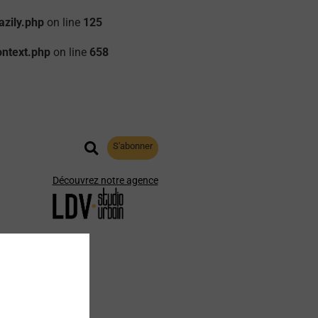
zily.php
on line
125
ontext.php
on line
658
S'abonner
Découvrez notre agence
aphie
Archives