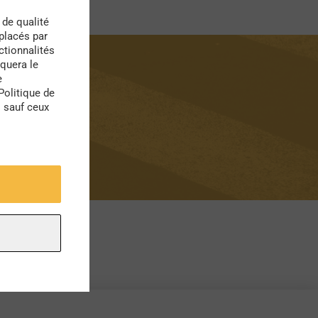
 de qualité
 placés par
ctionnalités
quera le
e
re
Politique de
s sauf ceux