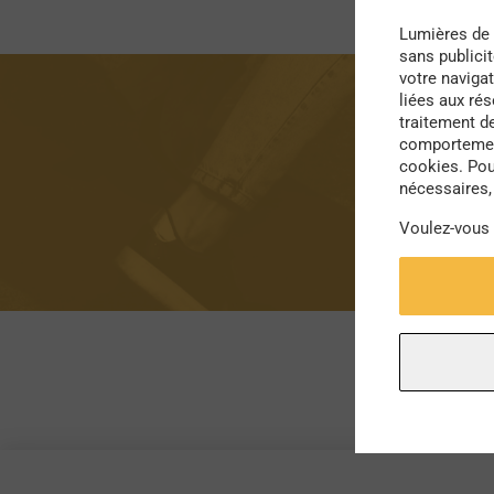
Lumières de 
sans publici
votre navigat
liées aux ré
traitement d
M
comportement
cookies. Pou
nécessaires, 
Voulez-vous