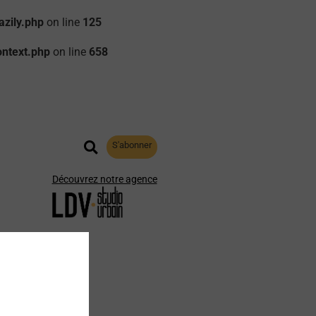
zily.php
on line
125
ontext.php
on line
658
S'abonner
Découvrez notre agence
aphie
Archives