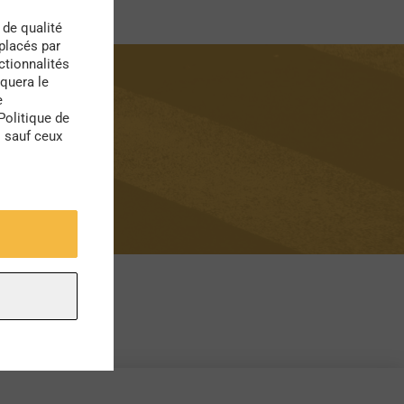
 de qualité
 placés par
ctionnalités
quera le
e
Politique de
s sauf ceux