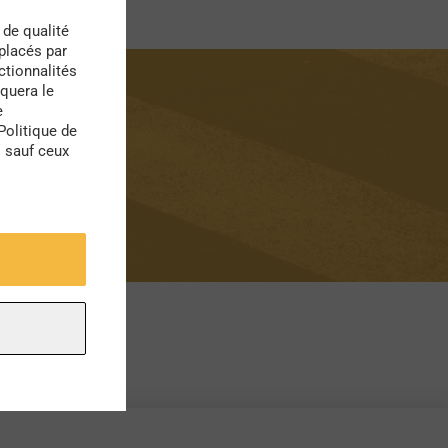
 de qualité
 placés par
ctionnalités
quera le
e
Politique de
s sauf ceux