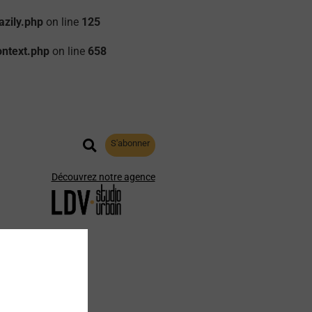
zily.php
on line
125
ontext.php
on line
658
S'abonner
Découvrez notre agence
aphie
Archives