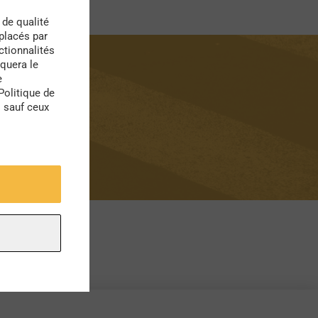
 de qualité
 placés par
ctionnalités
quera le
e
Politique de
s sauf ceux