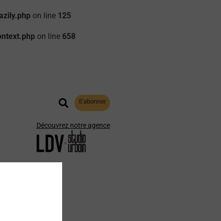
zily.php
on line
125
ontext.php
on line
658
S'abonner
Découvrez notre agence
aphie
Archives