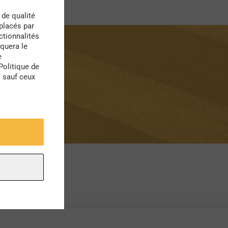
 de qualité
 placés par
ctionnalités
quera le
e
Politique de
s sauf ceux