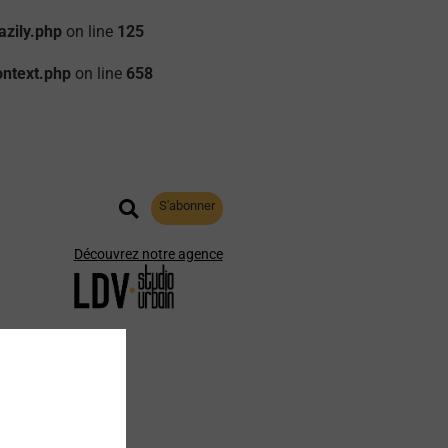
zily.php
on line
125
ontext.php
on line
658
S'abonner
Découvrez notre agence
aphie
Archives