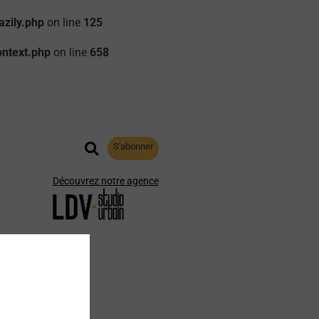
zily.php
on line
125
ontext.php
on line
658
S'abonner
Découvrez notre agence
aphie
Archives