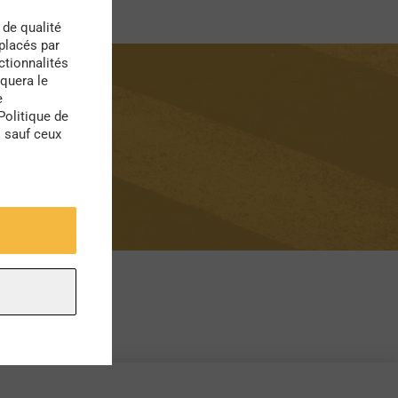
 de qualité
 placés par
ctionnalités
quera le
e
Politique de
s sauf ceux