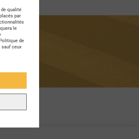
 de qualité
 placés par
ctionnalités
quera le
e
Politique de
s sauf ceux