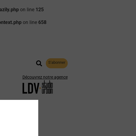
zily.php
on line
125
ontext.php
on line
658
S'abonner
Découvrez notre agence
aphie
Archives