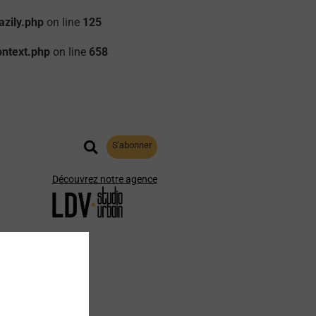
zily.php
on line
125
ontext.php
on line
658
S'abonner
Découvrez notre agence
aphie
Archives