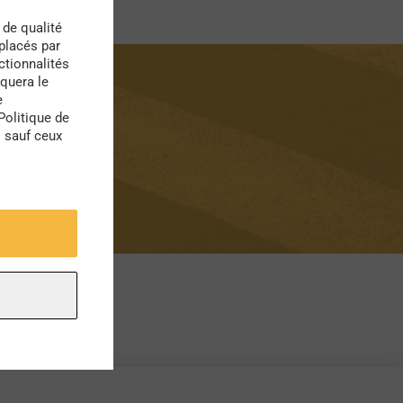
 de qualité
 placés par
ctionnalités
quera le
e
Politique de
s sauf ceux