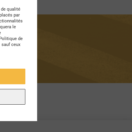
 de qualité
 placés par
ctionnalités
quera le
e
Politique de
s sauf ceux