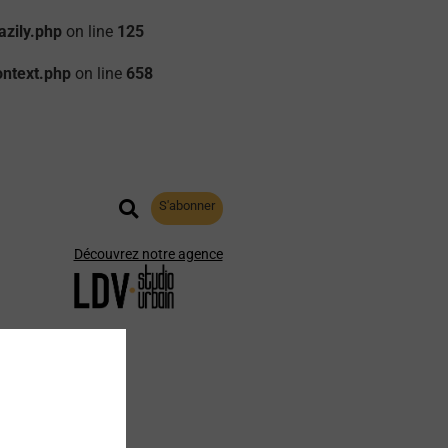
zily.php
on line
125
ontext.php
on line
658
S'abonner
Découvrez notre agence
aphie
Archives