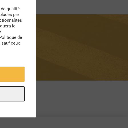
 de qualité
 placés par
ctionnalités
quera le
e
Politique de
s sauf ceux