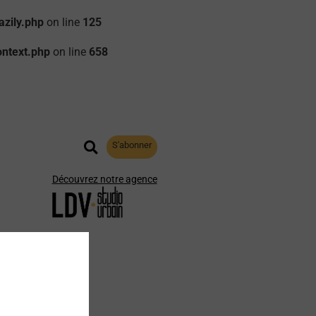
zily.php
on line
125
ontext.php
on line
658
S'abonner
Découvrez notre agence
aphie
Archives