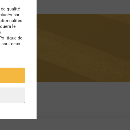
 de qualité
 placés par
ctionnalités
quera le
e
Politique de
s sauf ceux