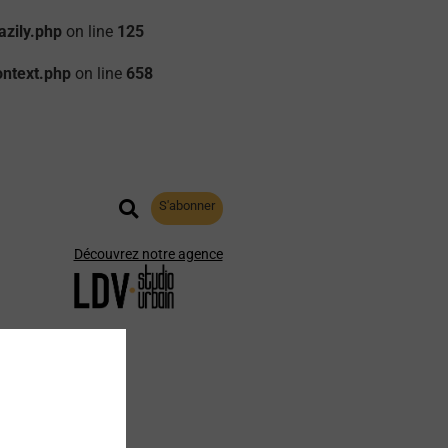
zily.php
on line
125
ontext.php
on line
658
S'abonner
Découvrez notre agence
aphie
Archives