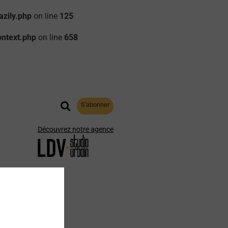
zily.php
on line
125
ontext.php
on line
658
S'abonner
Découvrez notre agence
aphie
Archives