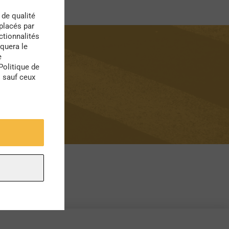
 de qualité
 placés par
ctionnalités
quera le
e
Politique de
s sauf ceux