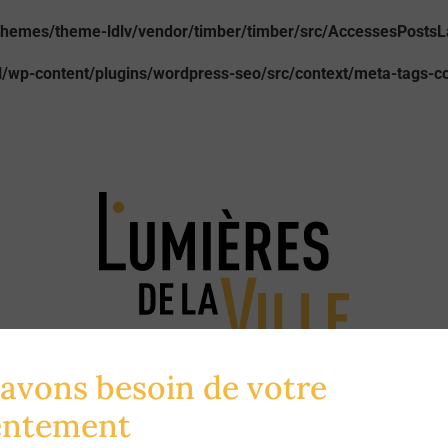
hemes/theme-ldlv/vendor/timber/timber/src/AccessesPostsLa
/wp-content/plugins/wordpress-seo/src/context/meta-tags-c
avons besoin de votre
La revue de l'
urbanisme du care
entement
numéros
Les voix du care
Laboratoire
Hors-séries
Cartogr