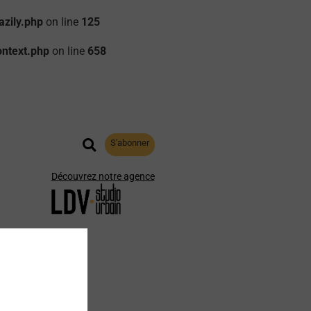
zily.php
on line
125
ontext.php
on line
658
S'abonner
Découvrez notre agence
aphie
Archives