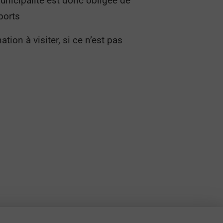
municipalité est donc obligée de
ports
ion à visiter, si ce n’est pas