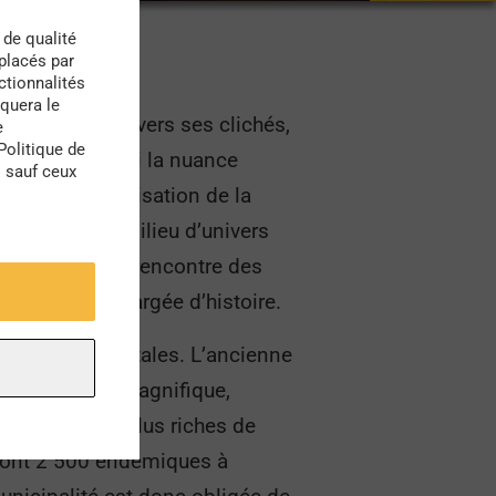
 de qualité
 placés par
e, Istanbul.
ctionnalités
quera le
sérénité. À travers ses clichés,
e
Politique de
toujours fine. Si la nuance
s sauf ceux
aussi son utilisation de la
nfortantes au milieu d’univers
, et partez à la rencontre des
complète et chargée d’histoire.
tisses monumentales. L’ancienne
 Istanbul est magnifique,
otaniques les plus riches de
 dont 2 500 endémiques à