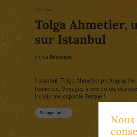
Archives
Tolga Ahmetler, 
sur Istanbul
par
La Rédaction
I
stanbul, Tolga Ahmetler photographie s
l'essence. Voyagez à ses cotés, et pos
l'ancienne capitale Turque !
Partager l'article
Nous 
cons