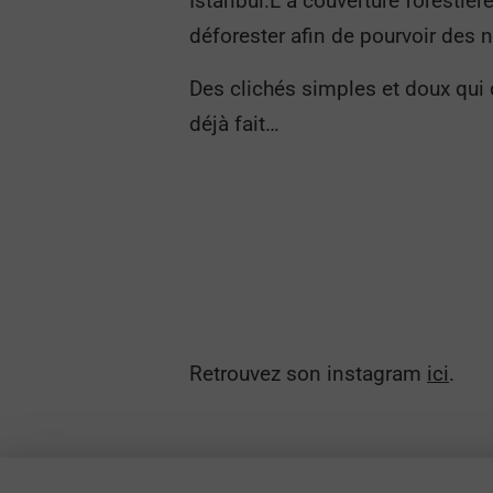
Istanbul.L a couverture forestièr
déforester afin de pourvoir des
Des clichés simples et doux qui 
déjà fait…
Retrouvez son instagram
ici
.