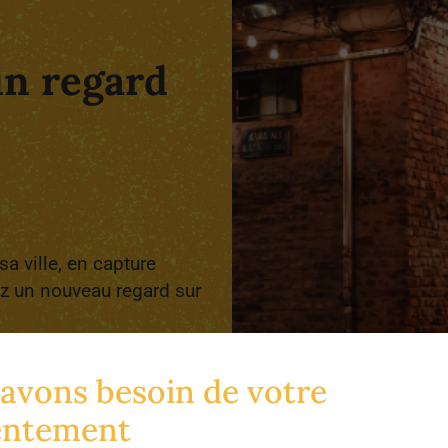
un regard
a ville, en capture
ez un nouveau regard sur
avons besoin de votre
entement