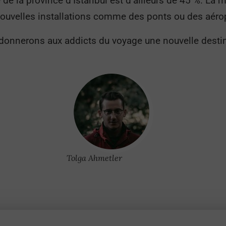
e de la province d’Istanbul est d’ailleurs de 45 %. La 
 nouvelles installations comme des ponts ou des aéro
donnerons aux addicts du voyage une nouvelle destinat
Tolga Ahmetler