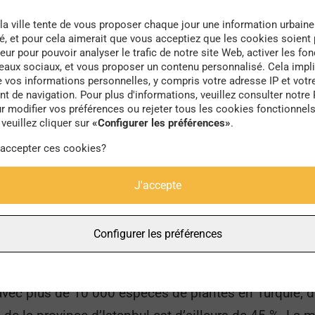
la ville tente de vous proposer chaque jour une information urbaine
té, et pour cela aimerait que vous acceptiez que les cookies soient
uie nous partage la vision qu’il a de la capitale turqu
eur pour pouvoir analyser le trafic de notre site Web, activer les fon
seaux sociaux, et vous proposer un contenu personnalisé. Cela impli
ies de détails, tout en dégageant du calme, et de la 
e vos informations personnelles, y compris votre adresse IP et votr
 de navigation. Pour plus d'informations, veuillez consulter notre 
que l’amitié. La ligne entre sérénité et mélancolie est 
r modifier vos préférences ou rejeter tous les cookies fonctionnel
sie, c’est non seulement grâce à son œil précis mais 
veuillez cliquer sur
«Configurer les préférences»
.
ation est superbe. Il place les lumières vives et réco
 accepter ces cookies?
vision unique de sa ville. Découvrez différent quartier
J'accepte
 d’enfants. Entre Mer et Terre, Istanbul est une ville 
ent la « Nouvelle
Rome
». Des rues étroites, des bâ
Configurer les préférences
e Histoire et l’artiste nous en raconte une partie. Si
cipaux problèmes. C’est, en effet, l’une des régions b
, avec plus de 10 000 espèces de plantes en Turquie,