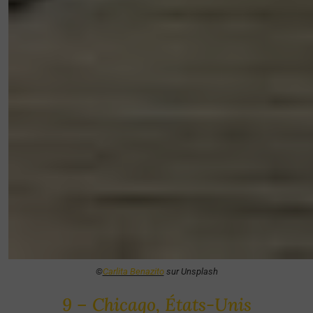
©
Carlita Benazito
sur Unsplash
9 – Chicago, États-Unis