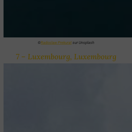
©
Radoslaw Prekurat
sur Unsplash
7 – Luxembourg, Luxembourg