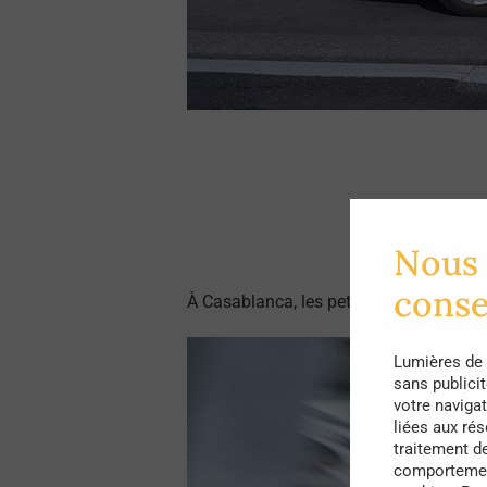
Nous 
cons
À Casablanca, les petits taxis (limités 
Lumières de 
sans publici
votre navigat
liées aux ré
traitement d
comportement