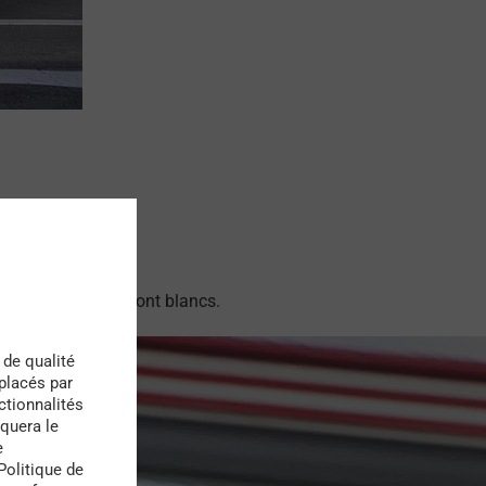
ersonnes, qui eux, sont blancs.
 de qualité
 placés par
ctionnalités
quera le
e
Politique de