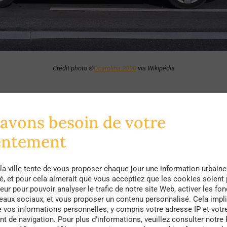
Crédit photo ©
Dcarolina.2000
via Wikipédia
Taxi de Casablanca, Maroc
avons besoin de votre
entement
à trois passagers) sont rouges.
Il existe aussi des taxis pour 6 p
la ville tente de vous proposer chaque jour une information urbaine
té, et pour cela aimerait que vous acceptiez que les cookies soient
eur pour pouvoir analyser le trafic de notre site Web, activer les fon
seaux sociaux, et vous proposer un contenu personnalisé. Cela impli
e vos informations personnelles, y compris votre adresse IP et votr
 de navigation. Pour plus d'informations, veuillez consulter notre 