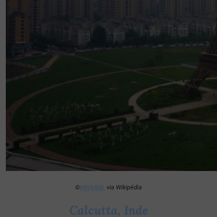
©
MNXANL
via Wikipédia
Calcutta, Inde