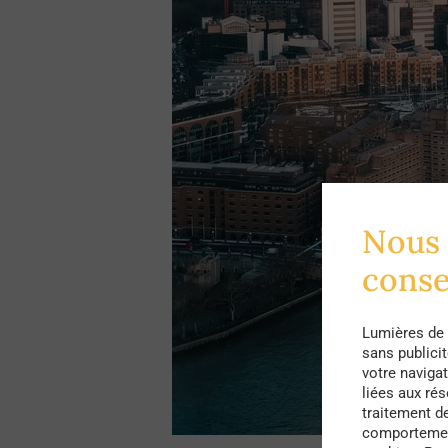
Nous 
cons
Lumières de 
sans publici
votre navigat
liées aux ré
traitement d
comportement