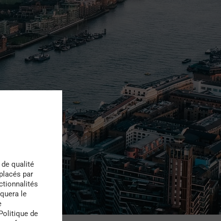
 de qualité
 placés par
ctionnalités
quera le
e
Politique de