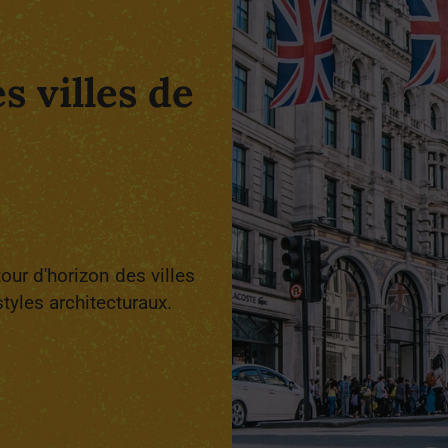
s villes de
e
tour d'horizon des villes
tyles architecturaux.