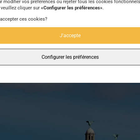
r modifier vos préférences ou rejeter tous les cookies fonctionnel
Crédit photo ©bendavisual via Unsplash
veuillez cliquer sur
«Configurer les préférences»
.
Liverpool
 accepter ces cookies?
J'accepte
Configurer les préférences