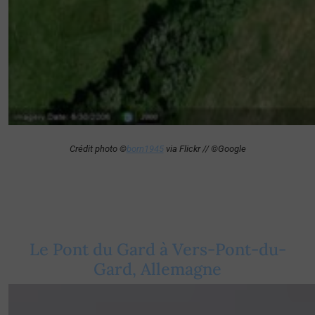
Crédit photo ©
born1945
via Flickr // ©Google
Le Pont du Gard à Vers-Pont-du-
Gard, Allemagne