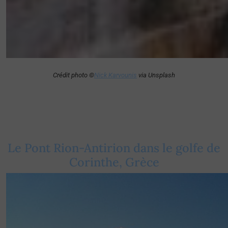
Crédit photo ©
Nick Karvounis
via Unsplash
Le Pont Rion-Antirion dans le golfe de
Corinthe, Grèce