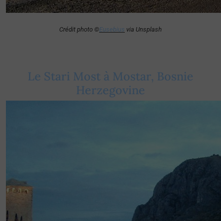
Crédit photo ©
Eusebius
via Unsplash
Le Stari Most à Mostar, Bosnie
Herzegovine