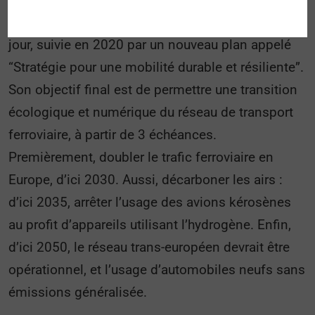
Dès 2010, la stratégie “Transport 2050” a vu le
jour, suivie en 2020 par un nouveau plan appelé
“Stratégie pour une mobilité durable et résiliente”.
Son objectif final est de permettre une transition
écologique et numérique du réseau de transport
ferroviaire, à partir de 3 échéances.
Premièrement, doubler le trafic ferroviaire en
Europe, d’ici 2030. Aussi, décarboner les airs :
d’ici 2035, arrêter l’usage des avions kérosènes
au profit d’appareils utilisant l’hydrogène. Enfin,
d’ici 2050, le réseau trans-européen devrait être
opérationnel, et l’usage d’automobiles neufs sans
émissions généralisée.