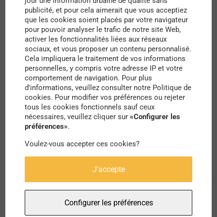
jour une information urbaine de qualité sans
publicité, et pour cela aimerait que vous acceptiez
que les cookies soient placés par votre navigateur
Cette opération connaît un véritable succès ; la
pour pouvoir analyser le trafic de notre site Web,
Deutsche Bahn (trains régionaux) a vendu 50 000
activer les fonctionnalités liées aux réseaux
sociaux, et vous proposer un contenu personnalisé.
billets et la Berliner Verkehrsbetriebe (métros
Cela impliquera le traitement de vos informations
berlinois) près de 130 000 en deux jours.
personnelles, y compris votre adresse IP et votre
comportement de navigation. Pour plus
Néanmoins, les coûts du projet s’élèvent à 2,5
d'informations, veuillez consulter notre Politique de
cookies. Pour modifier vos préférences ou rejeter
milliards d’euros pour l’Allemagne, et certains
tous les cookies fonctionnels sauf ceux
pointent du doigts le coût à terme d’un tel
nécessaires, veuillez cliquer sur
«Configurer les
préférences»
.
investissement. Aussi, les fortes affluences à
Voulez-vous accepter ces cookies?
prévoir en période estivale sont également
soulignées.
J'accepte
Une telle proposition s’ancre dans un contexte
européen de réelle volonté de mettre en place une
Configurer les préférences
mobilité durable et intelligente sur le territoire
.