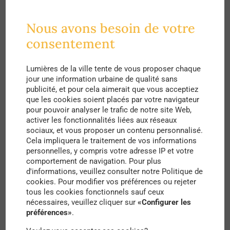
espaces publics sont créés. Au total, ce sont
donc 26 espaces qui se transforment en lieux
Nous avons besoin de votre
publics et espaces de vie, avec différentes zones
consentement
d’accessibilité pour les passagers, de
commerces, de parcs à vélos facilitant
Lumières de la ville tente de vous proposer chaque
jour une information urbaine de qualité sans
l’intermodalité, mais aussi l’installation d’autres
publicité, et pour cela aimerait que vous acceptiez
services tels que des bains publics !
que les cookies soient placés par votre navigateur
pour pouvoir analyser le trafic de notre site Web,
activer les fonctionnalités liées aux réseaux
Avec un investissement de 240 millions de
sociaux, et vous proposer un contenu personnalisé.
dollars, l’Institut de développement urbain et
Cela impliquera le traitement de vos informations
personnelles, y compris votre adresse IP et votre
administratif par Transmilenio change la mobilité
comportement de navigation. Pour plus
d'informations, veuillez consulter notre Politique de
de la ville. Mais, l’ambition est plus grande car
cookies. Pour modifier vos préférences ou rejeter
c’est aussi un meilleur cadre de vie qui se profile.
tous les cookies fonctionnels sauf ceux
nécessaires, veuillez cliquer sur
«Configurer les
S’intégrant dans un projet plus large “El proyecto
préférences»
.
Integral Transmicable de Ciudad Bolívar”, ce sont