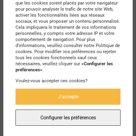
que les cookies soient placés par votre navigateur
lumière éclatante se reflète dans les vitres et sur
pour pouvoir analyser le trafic de notre site Web,
les murs peints en blanc. Musées, bibliothèques,
activer les fonctionnalités liées aux réseaux
sociaux, et vous proposer un contenu personnalisé.
tours d’habitation… Les sujets que l’artiste choisis
Cela impliquera le traitement de vos informations
sont divers. La ville prend des airs enneigés et
personnelles, y compris votre adresse IP et votre
comportement de navigation. Pour plus
feutrés sous l’objectif de la caméra.
d'informations, veuillez consulter notre Politique de
cookies. Pour modifier vos préférences ou rejeter
L’univers photographique de Joël Filipe est assez
tous les cookies fonctionnels sauf ceux
nécessaires, veuillez cliquer sur
«Configurer les
étonnant : l’artiste parvient à donner vie aux
préférences»
.
bâtiments sans pour autant basculer dans la
Voulez-vous accepter ces cookies?
tristesse que peuvent avoir les villes en noir et
blanc. Il faut dire que les ciels bleus ont aussi
J'accepte
toute leur place dans les œuvres du photographe !
Derrière les motifs géométriques des bâtiments
Configurer les préférences
courbes, des toits triangulaires, des détails
architecturaux, la couleur uniforme prend une