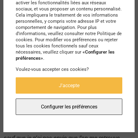
activer les fonctionnalités liées aux réseaux
«
Aujourd’hui je me promène en silence dans ces
sociaux, et vous proposer un contenu personnalisé.
Cela impliquera le traitement de vos informations
rues rien qu’à moi, où je n’ai qu’à me servir, où tout
personnelles, y compris votre adresse IP et votre
comportement de navigation. Pour plus
me tend les bras. Au début je me suis bien posé
d'informations, veuillez consulter notre Politique de
quelques questions : que s’était-il passé ici et
cookies. Pour modifier vos préférences ou rejeter
tous les cookies fonctionnels sauf ceux
qu’était devenue la population ? Exode rural,
nécessaires, veuillez cliquer sur
«Configurer les
catastrophe naturelle, cataclysme écologique, peu
préférences»
.
importe finalement. Avec le temps j’ai appris à ne
Voulez-vous accepter ces cookies?
pas bouder mon plaisir, et la seule chose qui
J'accepte
m’inquiète désormais, c’est de savoir combien de
temps cela va durer. Je tue le temps, qui ne passe
Configurer les préférences
plus vraiment par ici, en imaginant toutes ces vies
passées derrière ces volets fermés, ces rideaux de
fer tirés. Je suis comme perdu sur une île déserte,
sauf que je n’ai pas envie que l’on me retrouve.