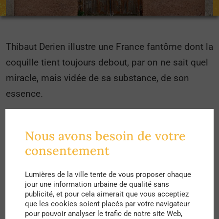
Thibaut Derien illustre une France fantôme dont la
coquille tient toujours debout, par on ne sait quel
miracle, mais vidée de sa substance, de son
essence.
Les petits commerces de proximité y sont
présentés comme des visages aux orifices clos,
Nous avons besoin de votre
murés dans un mutisme que même le temps ne
consentement
semble pouvoir briser. Gardiens de la mémoire
Lumières de la ville tente de vous proposer chaque
des lieux, vestiges d’une activité disparue, ils
jour une information urbaine de qualité sans
restent les témoins de notre monde
publicité, et pour cela aimerait que vous acceptiez
que les cookies soient placés par votre navigateur
contemporain.
pour pouvoir analyser le trafic de notre site Web,