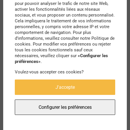
pour pouvoir analyser le trafic de notre site Web,
activer les fonctionnalités liées aux réseaux
Dans une style 3D très particulier, l’artiste
sociaux, et vous proposer un contenu personnalisé.
architecte nous propose des plans des grandes
Cela impliquera le traitement de vos informations
personnelles, y compris votre adresse IP et votre
villes en globe, formant un tout planétaire. Le
comportement de navigation. Pour plus
concept de ville monde prend alors tout son
d'informations, veuillez consulter notre Politique de
cookies. Pour modifier vos préférences ou rejeter
sens.
tous les cookies fonctionnels sauf ceux
nécessaires, veuillez cliquer sur
«Configurer les
Formant un tout, la ville et ses habitants ne font
préférences»
.
plus qu’un. Les monuments prennent alors une
Voulez-vous accepter ces cookies?
toute nouvelle dimension, comme perçant le ciel,
J'accepte
en faisant de véritables ambassadeurs
graphiques. La minutie dont fait preuve Ben
Configurer les préférences
Staves dans son travail est telle que nous
pourrions presque imaginer quelqu’un penché à
sa fenêtre ou encore le facteur passer dans les