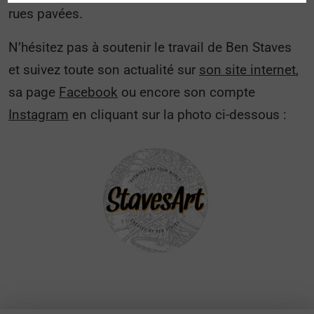
rues pavées.
N’hésitez pas à soutenir le travail de Ben Staves
et suivez toute son actualité sur
son site internet
,
sa page
Facebook
ou encore son compte
Instagram
en cliquant sur la photo ci-dessous :