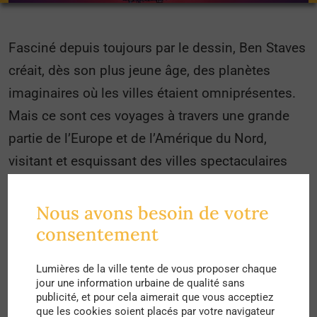
Fasciné depuis toujours par le dessin, Ben Staves
créait, dès son plus jeune âge, des planètes
imaginaires où les villes étaient omniprésentes.
Mais ce sont ces voyages à travers une grande
partie de l’Europe et de l’Amérique du Nord,
visitant et esquissant des villes spectaculaires
telles que New York, Chicago, Paris et Rome, que
son projet artistique prend véritablement forme.
Nous avons besoin de votre
consentement
C’est en même temps que ces études
d’architecture à l’Université de Northumbria que
Lumières de la ville tente de vous proposer chaque
jour une information urbaine de qualité sans
Ben Staves commence à réellement développer
publicité, et pour cela aimerait que vous acceptiez
sa patte artistique.
que les cookies soient placés par votre navigateur