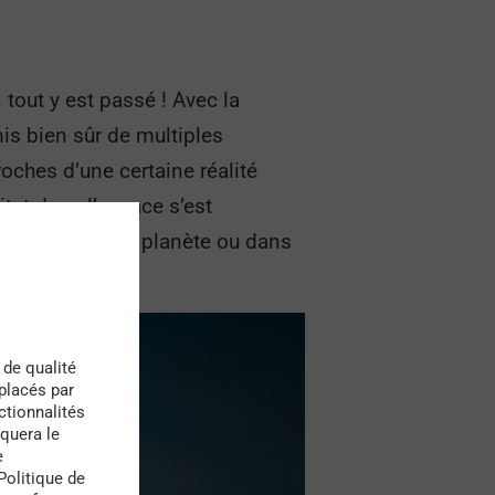
 tout y est passé ! Avec la
mis bien sûr de multiples
oches d’une certaine réalité
itat dans l’espace s’est
ie sur une autre planète ou dans
 de qualité
 placés par
ctionnalités
quera le
e
Politique de