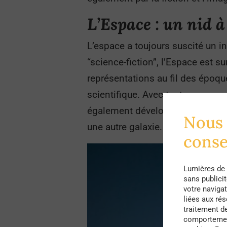
L’Espace : un nid à
L’espace a toujours suscité un int
“science-fiction”, l’Espace est s
représentations au fil des époque
scientifique. Avec toutes ses repr
également développé. Libre aux a
Nous 
une autre galaxie.
cons
Lumières de 
sans publici
votre navigat
liées aux ré
traitement d
comportement