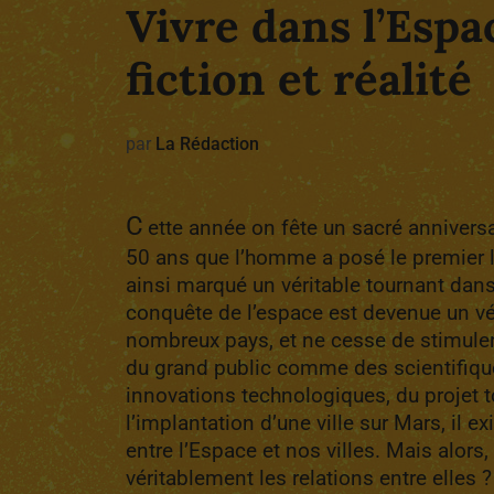
Vivre dans l’Espa
fiction et réalité
par
La Rédaction
C
ette année on fête un sacré anniversa
50 ans que l’homme a posé le premier le
ainsi marqué un véritable tournant dans 
conquête de l’espace est devenue un vé
nombreux pays, et ne cesse de stimuler l
du grand public comme des scientifique
innovations technologiques, du projet t
l’implantation d’une ville sur Mars, il e
entre l’Espace et nos villes. Mais alors,
véritablement les relations entre elles ?