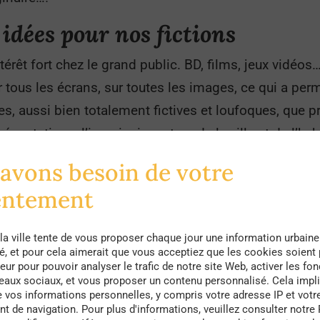
 idées pour nos fictions
érêt fort chez le grand public. BD, films, jeux vidéos…
ur tous les écrans, sur toutes les images, ce qui a per
s, aussi bien totalement fictives et loufoques, que pr
ésentations, l’imaginaire autour de la ville et de l’hab
rtistes en tout genre de concevoir et d’imaginer la v
avons besoin de votre
entement
la ville tente de vous proposer chaque jour une information urbaine
té, et pour cela aimerait que vous acceptiez que les cookies soient
eur pour pouvoir analyser le trafic de notre site Web, activer les fon
seaux sociaux, et vous proposer un contenu personnalisé. Cela impli
e vos informations personnelles, y compris votre adresse IP et votr
 de navigation. Pour plus d'informations, veuillez consulter notre 