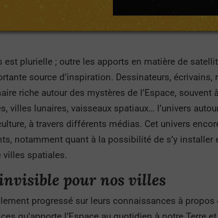
s est plurielle ; outre les apports en matière de sate
tante source d’inspiration. Dessinateurs, écrivains, 
ire riche autour des mystères de l’Espace, souvent à 
res, villes lunaires, vaisseaux spatiaux… l’univers autou
culture, à travers différents médias. Cet univers enco
, notamment quant à la possibilité de s’y installer 
villes spatiales.
 invisible pour nos villes
blement progressé sur leurs connaissances à propos d
ices qu’apporte l’Espace au quotidien à notre Terre et