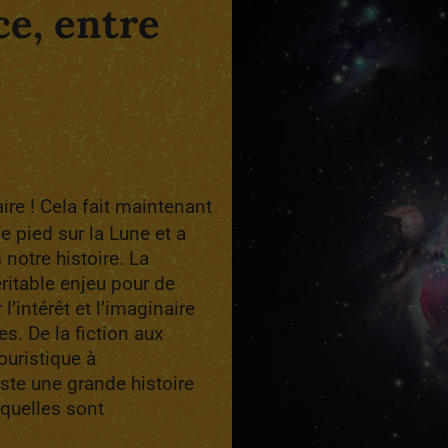
ce, entre
ire ! Cela fait maintenant
 pied sur la Lune et a
notre histoire. La
ritable enjeu pour de
’intérêt et l’imaginaire
s. De la fiction aux
ouristique à
xiste une grande histoire
 quelles sont