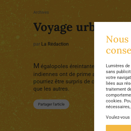
Archives
Voyage urbain en
Nous 
par
La Rédaction
cons
M
égalopoles éreintantes, polluées, sur
Lumières de 
sans publici
indiennes ont de prime abord rien de trè
votre navigat
pourriez être surpris de ces villes plus 
liées aux ré
que les autres.
traitement d
comportement
cookies. Pou
Partager l'article
nécessaires, 
Voulez-vous