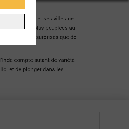
es superlatifs, et ses villes ne
 des villes les plus peuplées au
 de charmes, de surprises que de
l’Inde compte autant de variété
io, et de plonger dans les