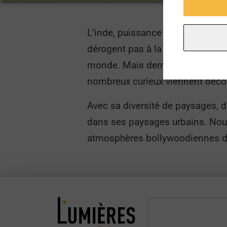
L’inde, puissance mondiale avec p
dérogent pas à la règle. Bombay, 
monde. Mais derrière le chaos de
nombreux curieux viennent décou
Avec sa diversité de paysages, d
dans ses paysages urbains. Nous 
atmosphères bollywoodiennes de 