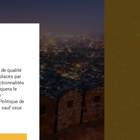
 de qualité
 placés par
ctionnalités
quera le
e
Politique de
s sauf ceux