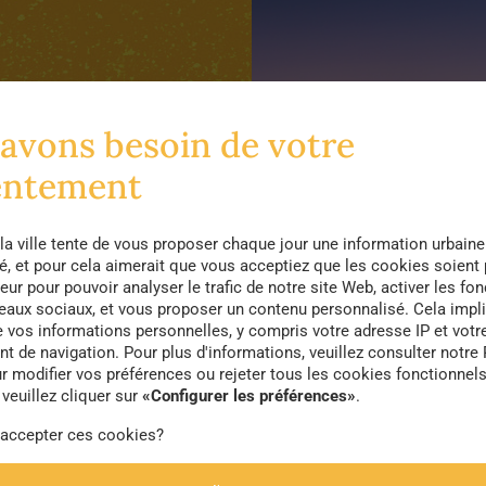
 Inde
avons besoin de votre
entement
peuplées, les villes
la ville tente de vous proposer chaque jour une information urbaine
té, et pour cela aimerait que vous acceptiez que les cookies soient
s attirant. Pourtant, vous
eur pour pouvoir analyser le trafic de notre site Web, activer les fon
extraordinaires les unes
seaux sociaux, et vous proposer un contenu personnalisé. Cela impli
e vos informations personnelles, y compris votre adresse IP et votr
 de navigation. Pour plus d'informations, veuillez consulter notre 
r modifier vos préférences ou rejeter tous les cookies fonctionnel
veuillez cliquer sur
«Configurer les préférences»
.
 accepter ces cookies?