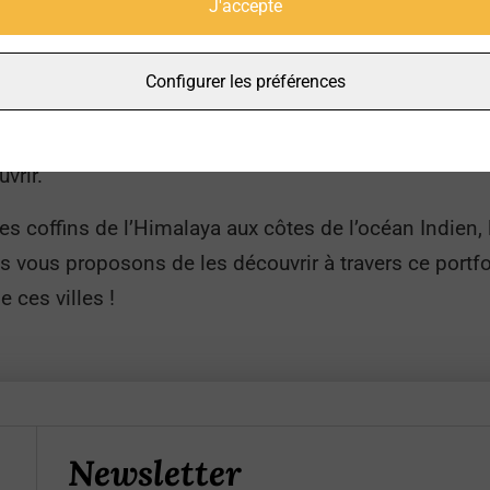
J'accepte
lus de 1,3 milliards d’habitants, est le pays de tous l
Configurer les préférences
New-Delhi, Calcutta, chacune de ses villes fait partie
 la foule, les rues des villes indiennes sont pleines
vrir.
es coffins de l’Himalaya aux côtes de l’océan Indien, 
vous proposons de les découvrir à travers ce portfol
ces villes !
Newsletter