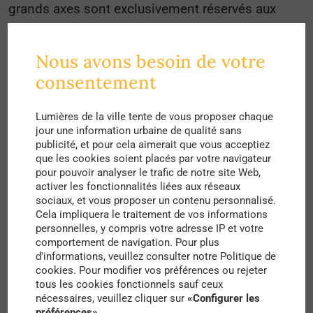
grands axes sont exclusivement réservés aux
piétons et aux vélos. Un modèle qui se
développe
davantage à l’horizontal
et qui se rapproche
Nous avons besoin de votre
finalement plus du standard européen.
consentement
Boston est considérée comme le joyau
Lumières de la ville tente de vous proposer chaque
architectural de la Nouvelle-Angleterre. À
jour une information urbaine de qualité sans
publicité, et pour cela aimerait que vous acceptiez
l’identique des autres grandes villes de la région,
que les cookies soient placés par votre navigateur
pour pouvoir analyser le trafic de notre site Web,
les autorités locales ont favorisé une préservation
activer les fonctionnalités liées aux réseaux
du bâti ancien pour l’allier aux buildings
sociaux, et vous proposer un contenu personnalisé.
Cela impliquera le traitement de vos informations
modernes. L’association donne alors lieu à un
personnelles, y compris votre adresse IP et votre
mélange architectural atypique entre le style
comportement de navigation. Pour plus
d'informations, veuillez consulter notre Politique de
ème
ème
géorgien et victorien des 18
et 19
siècle, et
cookies. Pour modifier vos préférences ou rejeter
tous les cookies fonctionnels sauf ceux
le style moderne et contemporain de la deuxième
nécessaires, veuillez cliquer sur
«Configurer les
ème
moitié du 20
siècle.
préférences»
.