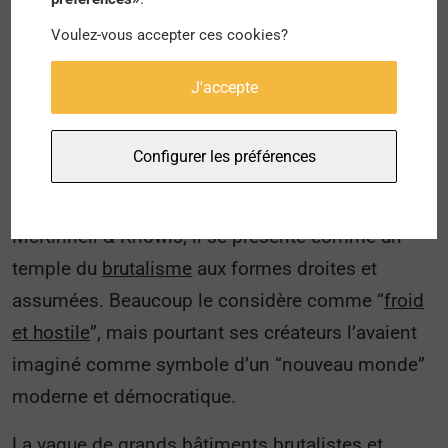
Voulez-vous accepter ces cookies?
Bien que la combinaison hétéroclite puisse
renvoyer à une certaine harmonie, quelques
J'accepte
édifices essuient plus de critiques que d’autres.
C’est notamment le cas des bâtiments brutalistes
Configurer les préférences
comme l’hôtel de ville “Boston City Hall”.
Construit en 1969 par le cabinet Kallmann
McKinnell & Knowls, il se présente comme un
temple du
brutalisme
aux formes droites et
assumées. Beaucoup le considère comme “
froid
et hostile
”, mais pourtant ses créateurs l’avaient
imaginé comme symbole d’un “nouveau monde”
moderne et démocratique.
La
vague de grands bâtiments brutalistes
et