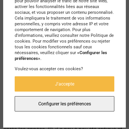
“bâtiment le plus laid au monde”, au Royaume-
pour pouvoir analyser le trafic de notre site Web,
activer les fonctionnalités liées aux réseaux
Uni, les édifices de ce mouvement sont intégrés,
sociaux, et vous proposer un contenu personnalisé.
depuis 2012, au sein de la liste des monuments
Cela impliquera le traitement de vos informations
personnelles, y compris votre adresse IP et votre
protégés par le
Fonds mondial pour les
comportement de navigation. Pour plus
d'informations, veuillez consulter notre Politique de
monuments
. Cette différence de point de vue
cookies. Pour modifier vos préférences ou rejeter
s’explique principalement parce que l’architecture
tous les cookies fonctionnels sauf ceux
nécessaires, veuillez cliquer sur
«Configurer les
brutaliste a été pensée de manière à trouver des
préférences»
.
solutions de reconstruction rapide, avec peu de
Voulez-vous accepter ces cookies?
moyens financiers pour reloger les citoyens. Avec
la pénurie des matériaux d’après-guerre, le béton,
J'accepte
la brique et le bois ont alors été utilisés et de
manière brute, dans la majorité des
Configurer les préférences
reconstructions urbaines. L’art brutaliste est alors
une forme née de la nécessité et c’est pourquoi