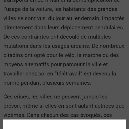
l’usage de la voiture, les habitants des grandes
villes se sont vus, du jour au lendemain, impactés
directement dans leurs déplacement pendulaires.
De ces contraintes ont découlé de multiples
mutations dans les usages urbains. De nombreux
citadins ont opté pour le vélo, la marche ou des
moyens alternatifs pour parcourir la ville et
travailler chez soi en “télétravail” est devenu la
norme pendant plusieurs semaines.
Ces crises, les villes ne peuvent jamais les
prévoir, même si elles en sont autant actrices que
victimes. Dans chacun des cas évoqués, ces
événements inhabituels sont des phénomènes