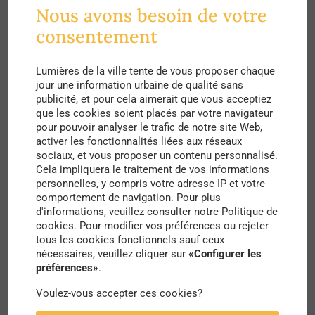
profondément urbains. De la pollution du grand
Nous avons besoin de votre
Smog
consentement
dû à la surproduction et à la
surconsommation de matières combustibles
Lumières de la ville tente de vous proposer chaque
comme le charbon, aux grèves ayant impacté
jour une information urbaine de qualité sans
essentiellement les villes dans leurs manières
publicité, et pour cela aimerait que vous acceptiez
que les cookies soient placés par votre navigateur
classiques de se déplacer, en passant par les
pour pouvoir analyser le trafic de notre site Web,
activer les fonctionnalités liées aux réseaux
crises discriminatoires de Détroit provoquées par
sociaux, et vous proposer un contenu personnalisé.
la difficile cohabitation du multiculturalisme ou
Cela impliquera le traitement de vos informations
personnelles, y compris votre adresse IP et votre
les revendications sociales des universités
comportement de navigation. Pour plus
impliquées dans mai 68, ces événements sont
d'informations, veuillez consulter notre Politique de
cookies. Pour modifier vos préférences ou rejeter
bien urbains. Il en va de même pour la
tous les cookies fonctionnels sauf ceux
nécessaires, veuillez cliquer sur
«Configurer les
propagation du récent virus : c’est bien parce que
préférences»
.
nous interagissons ensemble, dans des espaces
Voulez-vous accepter ces cookies?
densément peuplés et en mouvement constant