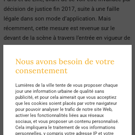
décision de justice fin 2017, suite à une faille
légale dans son mode d’application. Mais
récemment, cette mesure est revenue sur le
devant de la scène à travers l’entrée en vigueur de
la loi ELAN, en novembre 2018, qui redonne la
possibilité aux agglomérations volontaires,
Nous avons besoin de votre
comme Paris, ainsi que les métropoles de Lyon et
consentement
d’Aix-Marseille, de rétablir l’encadrement des
loyers. Les agglomérations concernées pourront
Lumières de la ville tente de vous proposer chaque
jour une information urbaine de qualité sans
donc remettre en place cette mesure à titre
publicité, et pour cela aimerait que vous acceptiez
que les cookies soient placés par votre navigateur
expérimental sur une période de 5 ans.
pour pouvoir analyser le trafic de notre site Web,
activer les fonctionnalités liées aux réseaux
Mais qu’apporte l’encadrement des
sociaux, et vous proposer un contenu personnalisé.
loyers aux villes? Quels sont ses
Cela impliquera le traitement de vos informations
personnelles, y compris votre adresse IP et votre