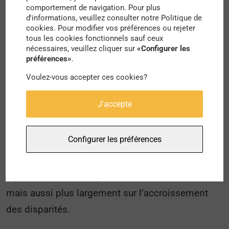
intérêts?
comportement de navigation. Pour plus
d'informations, veuillez consulter notre Politique de
cookies. Pour modifier vos préférences ou rejeter
tous les cookies fonctionnels sauf ceux
Depuis le 1er juillet 2019, l’encadrement des
nécessaires, veuillez cliquer sur
«Configurer les
préférences»
.
loyers est de retour dans la capitale. Outre ses
ambitions de limiter la spéculation immobilière,
Voulez-vous accepter ces cookies?
les questionnements autour des phénomènes de
J'accepte
gentrification et de mixité sociale refont surface.
En effet, les inégalités entre les quartiers, les
Configurer les préférences
communes, les départements et les habitants ne
font qu’augmenter, ce qui n’est pas sans
répercussion sur les prix du marché immobilier,
mais aussi plus largement sur l’accroissement
des disparités.