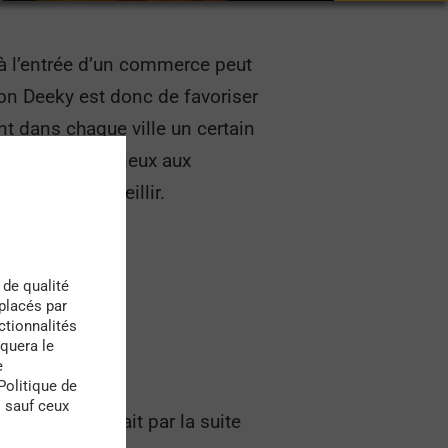
à l’entrée d’un commerce peut
ion Deeky est donc de favoriser
t dans chaque ville un certain
 de temps précieux aux
ourra les accueillir.
 de qualité
 placés par
ctionnalités
quera le
e
Politique de
s sauf ceux
 projet devrait par la suite