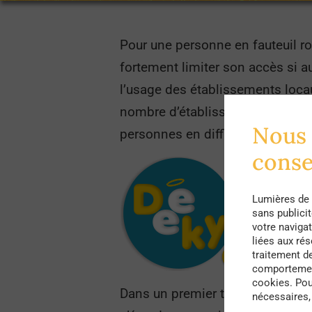
Pour une personne en fauteuil r
fortement limiter son accès si a
l’usage des établissements locau
nombre d’établissements qui son
Nous 
personnes en difficulté en leur p
cons
Lumières de 
sans publici
votre navigat
liées aux ré
traitement d
comportement
cookies. Pou
Dans un premier temps dans les 
nécessaires, 