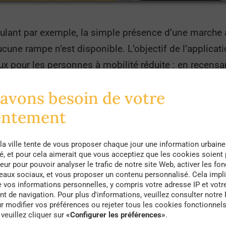
oulant par exemple, la simple présence d’une marche 
ucune rampe n’est disponible. L’objectif de l’applicat
x pour les personnes à mobilité réduite : en recensan
t entièrement accessibles, Deeky favorisera un gain
avons besoin de votre
ermettant de trouver directement l’établissement qui p
entement
la ville tente de vous proposer chaque jour une information urbaine
té, et pour cela aimerait que vous acceptiez que les cookies soient
eur pour pouvoir analyser le trafic de notre site Web, activer les fon
seaux sociaux, et vous proposer un contenu personnalisé. Cela impli
e vos informations personnelles, y compris votre adresse IP et votr
 de navigation. Pour plus d'informations, veuillez consulter notre 
r modifier vos préférences ou rejeter tous les cookies fonctionnel
villes normandes comme à Rouen, Caen ou Le Havre, le
veuillez cliquer sur
«Configurer les préférences»
.