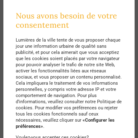
moment des JO, qui vise à transformer la ville
dans son ensemble
, puisque tous les parisiens
Nous avons besoin de votre
pourront eux aussi goûter au plaisir de plonger
consentement
dans le fleuve dans une vingtaine de sites
Lumières de la ville tente de vous proposer chaque
différents, et ce notamment dans les cinq sites
jour une information urbaine de qualité sans
déjà à l’étude : dans le centre aux bords du Parc
publicité, et pour cela aimerait que vous acceptiez
que les cookies soient placés par votre navigateur
Rives de Seine pour deux d’entre eux et sur le bras
pour pouvoir analyser le trafic de notre site Web,
activer les fonctionnalités liées aux réseaux
Marie, au niveau du port de Bercy Ou encore sur
sociaux, et vous proposer un contenu personnalisé.
l’allée du bord-de-l’eau dans le bois de Boulogne.
Cela impliquera le traitement de vos informations
personnelles, y compris votre adresse IP et votre
Grand Paris oblige, une vingtaine de sites
comportement de navigation. Pour plus
potentiels ont été identifiés au sein de quasiment
d'informations, veuillez consulter notre Politique de
cookies. Pour modifier vos préférences ou rejeter
autant de villes de la métropole, bordées par la
tous les cookies fonctionnels sauf ceux
nécessaires, veuillez cliquer sur
«Configurer les
Seine ou par la Marne.. Mais se baigner dans la
préférences»
.
Seine renvoie directement à une question qui
Voulez-vous accepter ces cookies?