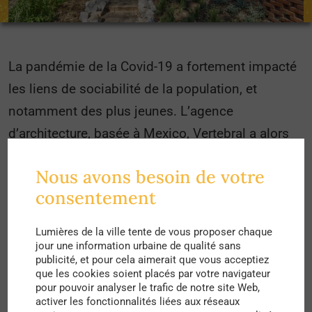
La pandémie de la Covid-19 a fortement impacté
les liens de sociabilité de la population, et
notamment des plus jeunes. L’agence
d’architecture, basée à Mexico,
Vertebral
a alors
conçu un jardin urbain communautaire, afin de
Nous avons besoin de votre
recréer des liens sociaux tout en proposant une
consentement
éducation environnementale à la jeunesse de la
ville.
Lumières de la ville tente de vous proposer chaque
jour une information urbaine de qualité sans
Le site se prête particulièrement bien au projet,
publicité, et pour cela aimerait que vous acceptiez
que les cookies soient placés par votre navigateur
puisqu’il se trouve sur une colline dotée d’un sol
pour pouvoir analyser le trafic de notre site Web,
riche en minéraux, fournissant tous les
activer les fonctionnalités liées aux réseaux