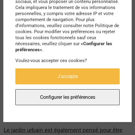
sociaux, et vous proposer un contenu personnalisé.
ingrédients nécessaires à un verger urbain. Le
Cela impliquera le traitement de vos informations
jardin urbain peut alors produire des fleurs, des
personnelles, y compris votre adresse IP et votre
comportement de navigation. Pour plus
plantes aromatiques et même des légumes.
d'informations, veuillez consulter notre Politique de
cookies. Pour modifier vos préférences ou rejeter
En cohérence avec le projet et ses objectifs, le
tous les cookies fonctionnels sauf ceux
nécessaires, veuillez cliquer sur
«Configurer les
pavillon au centre du jardin a été construit à partir
préférences»
.
de matériaux recyclés de précédents chantiers.
Voulez-vous accepter ces cookies?
Un autre aspect très intéressant est celui de
l’espace laissé aux
usages spontanés et non
J'accepte
prévus par les concepteurs
. La modularité et la
flexibilité sont alors très importantes à l’intérieur
Configurer les préférences
de ce pavillon qui peut ainsi changer de
fonctionnalité au fur et à mesure de la journée.
Le jardin urbain est également pensé pour être