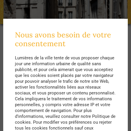
Nous avons besoin de votre
consentement
C’est dans un ancien immeuble vacant que s’est
implantée cette nouvelle colocation solidaire. Un
Lumières de la ville tente de vous proposer chaque
projet multiculturel, inclusif et solidaire, dans un
jour une information urbaine de qualité sans
publicité, et pour cela aimerait que vous acceptiez
quartier où l’immobilier est assez peu accessible :
que les cookies soient placés par votre navigateur
le 1er arrondissement de Paris. Le modèle
pour pouvoir analyser le trafic de notre site Web,
activer les fonctionnalités liées aux réseaux
économique : il est simple, témoigne Simon, un
sociaux, et vous proposer un contenu personnalisé.
des colocataires, pour Konbini :
“
en occupant un
Cela impliquera le traitement de vos informations
personnelles, y compris votre adresse IP et votre
bâtiment vide, on permet à un propriétaire de faire
comportement de navigation. Pour plus
d'informations, veuillez consulter notre Politique de
des économies importantes. Le lieu est entretenu,
cookies. Pour modifier vos préférences ou rejeter
donc il sera moins rénové par la suite. Surtout, on
tous les cookies fonctionnels sauf ceux