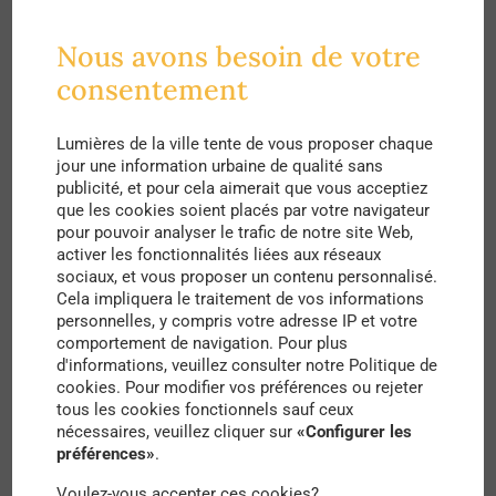
en lumière la différence entre
la vacance
de
Nous avons besoin de votre
longue durée et les autres phénomènes de
consentement
manière plus précise qu’à l’échelle nationale.
Tout
d’abord, le taux de logements vacants a atteint
Lumières de la ville tente de vous proposer chaque
jour une information urbaine de qualité sans
19% du parc parisien en 2020, contre 14% en
publicité, et pour cela aimerait que vous acceptiez
2011. Une augmentation due en partie à ces
que les cookies soient placés par votre navigateur
pour pouvoir analyser le trafic de notre site Web,
fameux logements vacants de longue durée, mais
activer les fonctionnalités liées aux réseaux
sociaux, et vous proposer un contenu personnalisé.
aussi aux résidences secondaires et aux
Cela impliquera le traitement de vos informations
logements occasionnels utilisés pour des raisons
personnelles, y compris votre adresse IP et votre
comportement de navigation. Pour plus
professionnelles. Cela résulte également de
d'informations, veuillez consulter notre Politique de
l’essor des meublés touristiques type Airbnb avec
cookies. Pour modifier vos préférences ou rejeter
tous les cookies fonctionnels sauf ceux
un taux de fraude élevé malgré une politique de
nécessaires, veuillez cliquer sur
«Configurer les
préférences»
.
régulation assez avancée à Paris.
Voulez-vous accepter ces cookies?